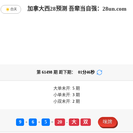
加拿大西28预测 吾辈当自强：28un.com
白天
第
61498
期 距下期：
01
分
46
秒
大单
未开:
5
期
小单
未开:
3
期
小双
未开:
2
期
9
6
5
20
大
双
咪牌
+
+
=
-